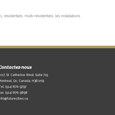
sidentiels, multi-résidentiels, les installations
Contactez-nous
1117, St. Catherine West, Suite 715
Montreal, Qc, Canada, H3B 1H9
Tel. (514) 876-9797
Fax. (514) 876-9898
info@futurecities.ca